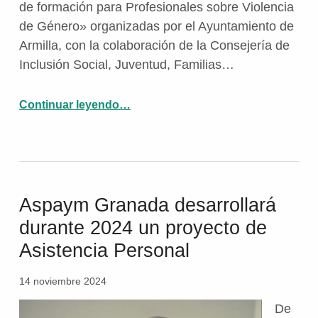
de formación para Profesionales sobre Violencia
de Género» organizadas por el Ayuntamiento de
Armilla, con la colaboración de la Consejería de
Inclusión Social, Juventud, Familias…
Continuar leyendo
…
“Técnicos de Aspaym Granada se forman en igualdad en las «XXI Jornadas de formación para Profesionales sobre Violencia de Género»”
Aspaym Granada desarrollará
durante 2024 un proyecto de
Asistencia Personal
14 noviembre 2024
De