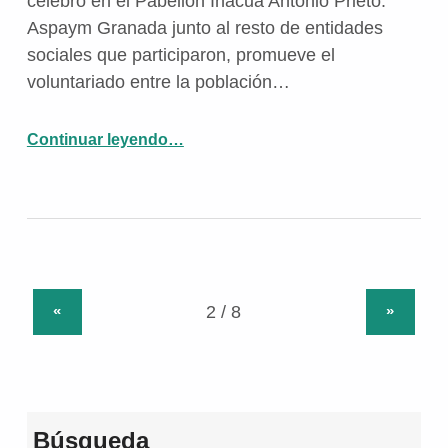
celebró en el Pabellón Inacua Antonio Prieto.
Aspaym Granada junto al resto de entidades
sociales que participaron, promueve el
voluntariado entre la población…
“Aspaym Granada participa en la IV Feria del Voluntariado «Granada Social»”
Continuar leyendo
…
«
»
Búsqueda