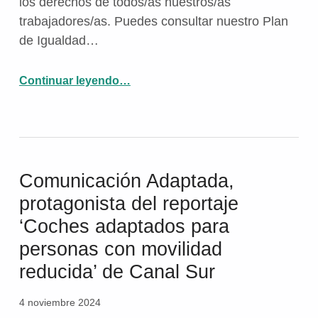
los derechos de todos/as nuestros/as
trabajadores/as. Puedes consultar nuestro Plan
de Igualdad…
“Aspaym Granada renueva su compromiso con la igualdad entre sus trabajadores/as.”
Continuar leyendo
…
Comunicación Adaptada,
protagonista del reportaje
‘Coches adaptados para
personas con movilidad
reducida’ de Canal Sur
4 noviembre 2024