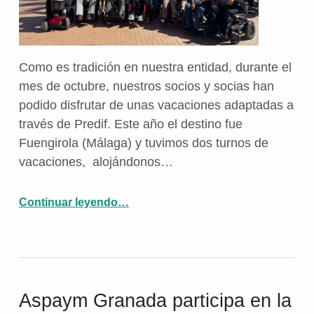
Como es tradición en nuestra entidad, durante el
mes de octubre, nuestros socios y socias han
podido disfrutar de unas vacaciones adaptadas a
través de Predif. Este año el destino fue
Fuengirola (Málaga) y tuvimos dos turnos de
vacaciones, alojándonos…
“Los socios/as de Aspaym Granada disfrutan de vacaciones adaptadas en Fuengirola con Predif”
Continuar leyendo
…
Aspaym Granada participa en la