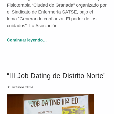
Fisioterapia “Ciudad de Granada” organizado por
el Sindicato de Enfermería SATSE, bajo el
lema “Generando confianza. El poder de los
cuidados”. La Asociación…
Continuar leyendo
“SATSE otorga un reconocimiento a la labor de Aspaym Granada y la Residencia Aspaym Granada.”
…
“III Job Dating de Distrito Norte”
31 octubre 2024