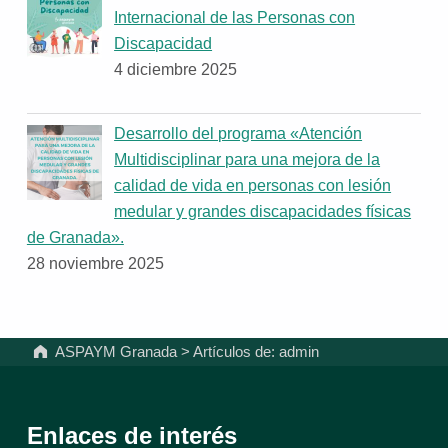
Internacional de las Personas con
Discapacidad
4 diciembre 2025
Desarrollo del programa «Atención
Multidisciplinar para una mejora de la
calidad de vida en personas con lesión
medular y grandes discapacidades físicas
de Granada».
28 noviembre 2025
ASPAYM Granada
>
Artículos de: admin
Enlaces de interés