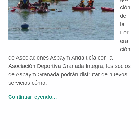
ción
de
la
Fed
era
ción
de Asociaciones Aspaym Andalucía con la
Asociación Deportiva Granada Integra, los socios
de Aspaym Granada podrán disfrutar de nuevos
servicios cómo:
“Nuevos servicios disponibles para los socios de Aspaym Granada”
Continuar leyendo
…