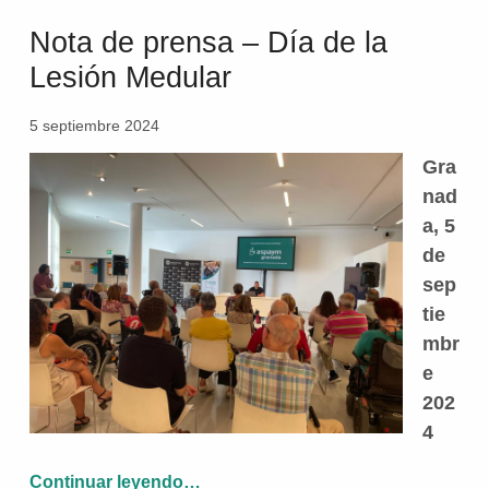
Nota de prensa – Día de la
Lesión Medular
5 septiembre 2024
Gra
nad
a, 5
de
sep
tie
mbr
e
202
4
“Nota de prensa – Día de la Lesión Medular”
Continuar leyendo
…