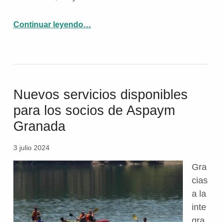
“Federación Nacional ASPAYM visita ASPAYM Granada”
Continuar leyendo
…
Nuevos servicios disponibles
para los socios de Aspaym
Granada
3 julio 2024
Gra
cias
a la
inte
gra