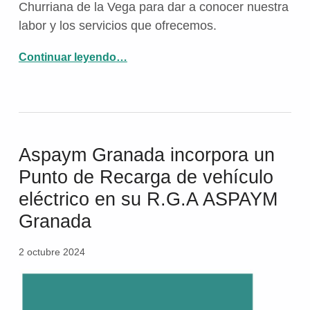
Churriana de la Vega para dar a conocer nuestra
labor y los servicios que ofrecemos.
Continuar leyendo
…
“Aspaym Granada participa en las VII Jornadas de Igualdad de Derechos y Oportunidades de Churriana de la Vega”
Aspaym Granada incorpora un
Punto de Recarga de vehículo
eléctrico en su R.G.A ASPAYM
Granada
2 octubre 2024