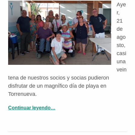
Aye
r,
21
de
ago
sto,
casi
una
vein
tena de nuestros socios y socias pudieron
disfrutar de un magnífico día de playa en
Torrenueva.
“Los socios de Aspaym Granada disfrutan de un día de playa en Torrenueva”
Continuar leyendo
…