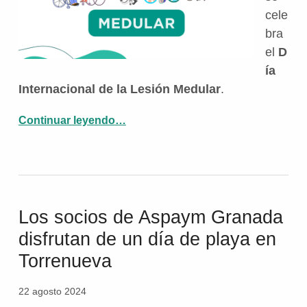
cele
bra
el
D
ía
Internacional de la Lesión Medular
.
“Manifiesto por el Día Internacional de la Lesión Medular”
Continuar leyendo
…
Los socios de Aspaym Granada
disfrutan de un día de playa en
Torrenueva
22 agosto 2024