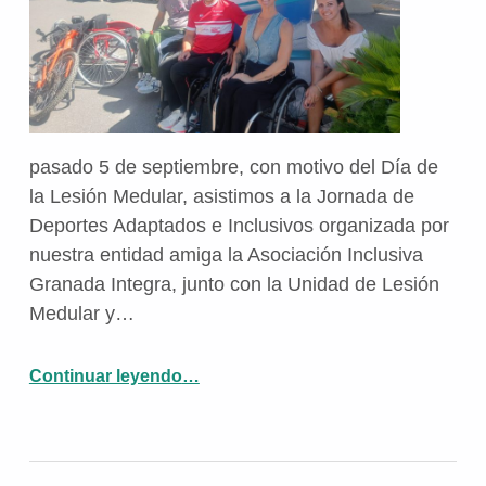
pasado 5 de septiembre, con motivo del Día de
la Lesión Medular, asistimos a la Jornada de
Deportes Adaptados e Inclusivos organizada por
nuestra entidad amiga la Asociación Inclusiva
Granada Integra, junto con la Unidad de Lesión
Medular y…
Continuar leyendo
…
“Aspaym Granada apoya el Deporte Adaptado e Inclusivo con motivo del Día de la Lesión Medular”