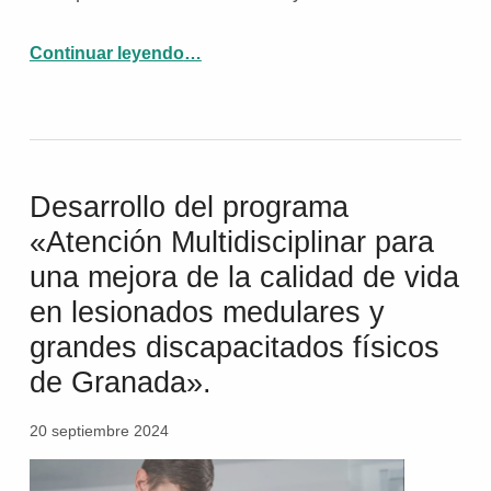
Continuar leyendo
“Aspaym Granada incorpora un Punto de Recarga de vehículo eléctrico en su R.G.A ASPAYM Granada”
…
Desarrollo del programa
«Atención Multidisciplinar para
una mejora de la calidad de vida
en lesionados medulares y
grandes discapacitados físicos
de Granada».
20 septiembre 2024