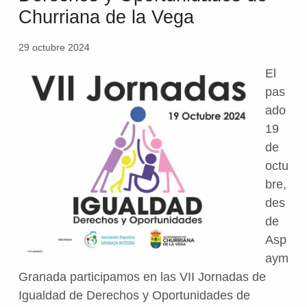
Churriana de la Vega
29 octubre 2024
El
pas
ado
19
de
octu
bre,
des
de
Asp
aym
Granada participamos en las VII Jornadas de
Igualdad de Derechos y Oportunidades de