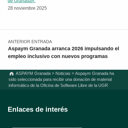
de Granada».
28 noviembre 2025
Navegación de entradas
ANTERIOR ENTRADA
Aspaym Granada arranca 2026 impulsando el
empleo inclusivo con nuevos programas
ASPAYM Granada
>
Noticias
>
Aspaym Granada ha
sido seleccionada para recibir una donación de material
informático de la Oficina de Software Libre de la UGR
Enlaces de interés