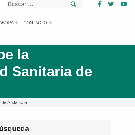
Buscar
Facebook
Twitter
Yo
Buscar
ABORA
CONTACTO
e la
d Sanitaria de
a de Andalucía
úsqueda