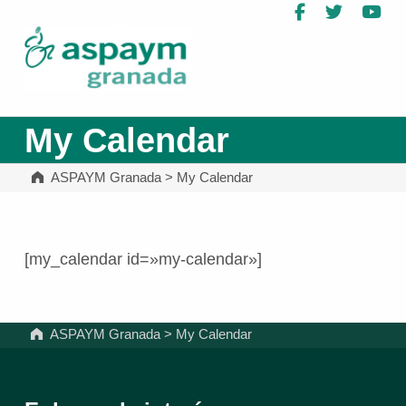
Facebook
Twitter
Yo
ASPAYM Granada
My Calendar
ASPAYM Granada
>
My Calendar
[my_calendar id=»my-calendar»]
Volver a la navegación principal
ASPAYM Granada
>
My Calendar