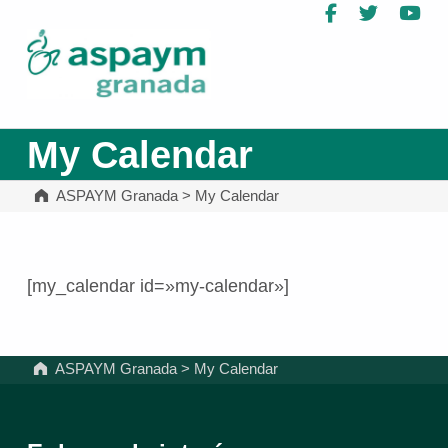
Facebook
Twitter
Yo
ASPAYM Granada
My Calendar
ASPAYM Granada
>
My Calendar
[my_calendar id=»my-calendar»]
Volver a la navegación principal
ASPAYM Granada
>
My Calendar