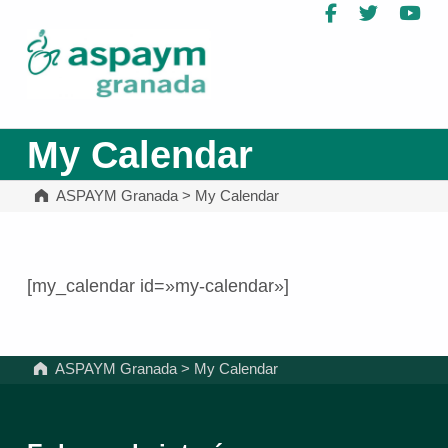
Facebook
Twitter
Yo
ASPAYM Granada
My Calendar
ASPAYM Granada
>
My Calendar
[my_calendar id=»my-calendar»]
Volver a la navegación principal
ASPAYM Granada
>
My Calendar