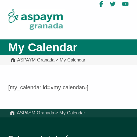
Facebook
Twitter
Yo
ASPAYM Granada
My Calendar
ASPAYM Granada
>
My Calendar
[my_calendar id=»my-calendar»]
Volver a la navegación principal
ASPAYM Granada
>
My Calendar