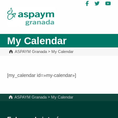
Facebook
Twitter
Yo
ASPAYM Granada
My Calendar
ASPAYM Granada
>
My Calendar
[my_calendar id=»my-calendar»]
Volver a la navegación principal
ASPAYM Granada
>
My Calendar