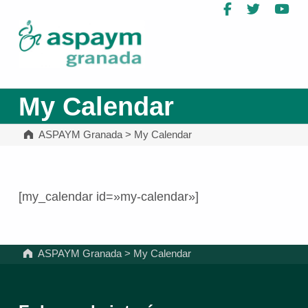
Facebook
Twitter
Yo
ASPAYM Granada
My Calendar
ASPAYM Granada
>
My Calendar
[my_calendar id=»my-calendar»]
Volver a la navegación principal
ASPAYM Granada
>
My Calendar