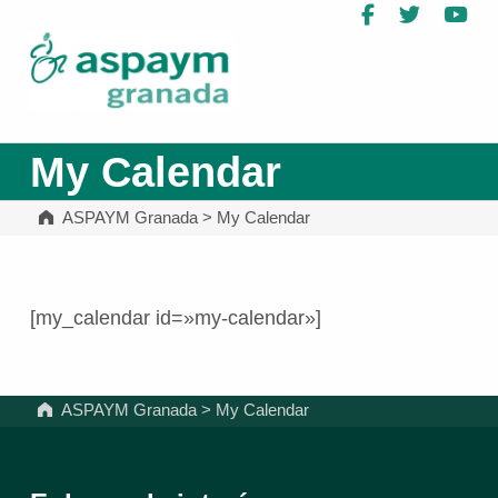
Facebook
Twitter
Yo
ASPAYM Granada
My Calendar
ASPAYM Granada
>
My Calendar
[my_calendar id=»my-calendar»]
Volver a la navegación principal
ASPAYM Granada
>
My Calendar