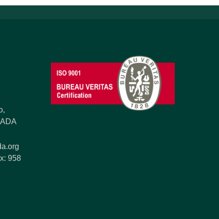
o,
ANADA
a.org
x: 958