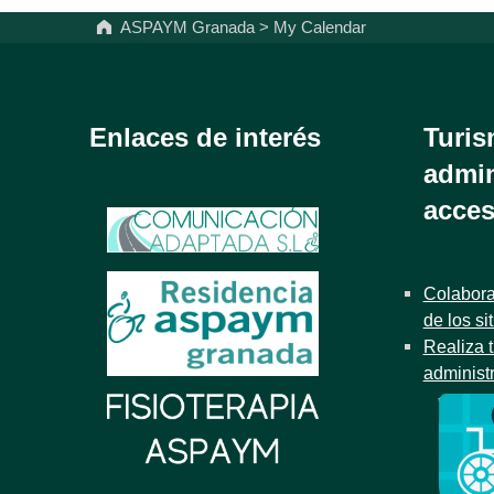
ASPAYM Granada
>
My Calendar
Enlaces de interés
Turis
admin
acces
Colabora
de los si
Realiza t
administ