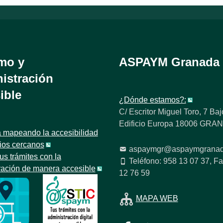
mo y
ASPAYM Granada
istración
ible
¿Dónde estamos?:
C/ Escritor Miguel Toro, 7 Baj
Edificio Europa 18006 GR
 mapeando la accesibilidad
tios cercanos
aspaymgr@aspaymgranad
us trámites con la
Teléfono: 958 13 07 37, Fa
ración de manera accesible
12 76 59
MAPA WEB