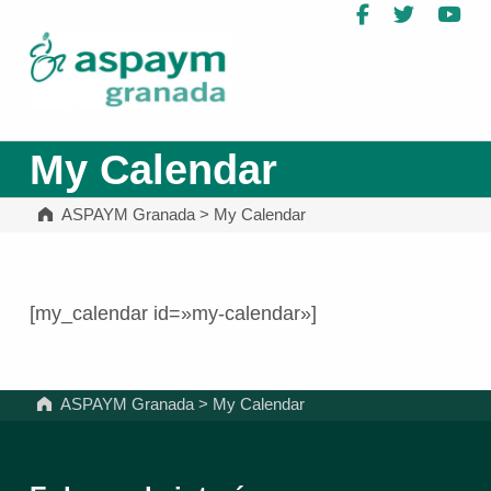
Facebook
Twitter
Yo
ASPAYM Granada
My Calendar
ASPAYM Granada
>
My Calendar
[my_calendar id=»my-calendar»]
Volver a la navegación principal
ASPAYM Granada
>
My Calendar