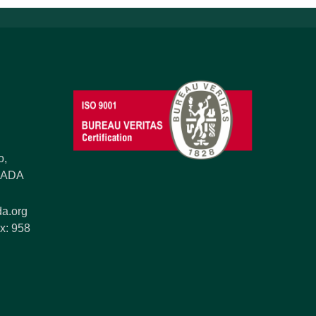
o,
ANADA
a.org
x: 958