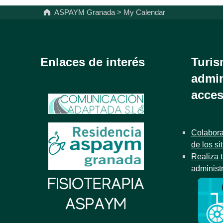
ASPAYM Granada
>
My Calendar
Enlaces de interés
Turis
admin
acces
Colabora
de los si
Realiza t
administ