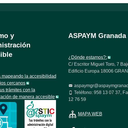
mo y
ASPAYM Granada
istración
ible
¿Dónde estamos?:
C/ Escritor Miguel Toro, 7 Baj
Edificio Europa 18006 GR
 mapeando la accesibilidad
tios cercanos
aspaymgr@aspaymgranad
us trámites con la
Teléfono: 958 13 07 37, Fa
ración de manera accesible
12 76 59
MAPA WEB