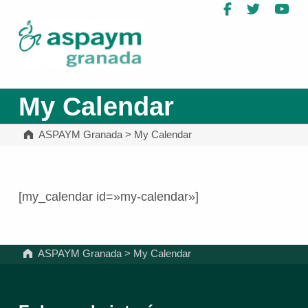
Facebook
Twitter
Yo
ASPAYM Granada
My Calendar
ASPAYM Granada
>
My Calendar
[my_calendar id=»my-calendar»]
Volver a la navegación principal
ASPAYM Granada
>
My Calendar