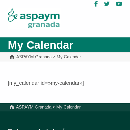
Facebook
Twitter
Yo
ASPAYM Granada
My Calendar
ASPAYM Granada
>
My Calendar
[my_calendar id=»my-calendar»]
Volver a la navegación principal
ASPAYM Granada
>
My Calendar