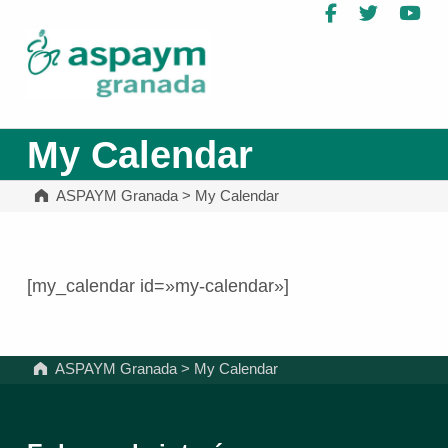
Facebook
Twitter
Yo
ASPAYM Granada
My Calendar
ASPAYM Granada
>
My Calendar
[my_calendar id=»my-calendar»]
Volver a la navegación principal
ASPAYM Granada
>
My Calendar