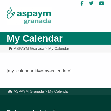
Facebook
Twitter
Yo
ASPAYM Granada
My Calendar
ASPAYM Granada
>
My Calendar
[my_calendar id=»my-calendar»]
Volver a la navegación principal
ASPAYM Granada
>
My Calendar