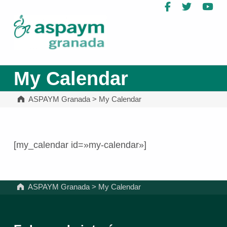
Facebook
Twitter
Yo
ASPAYM Granada
My Calendar
ASPAYM Granada
>
My Calendar
[my_calendar id=»my-calendar»]
Volver a la navegación principal
ASPAYM Granada
>
My Calendar