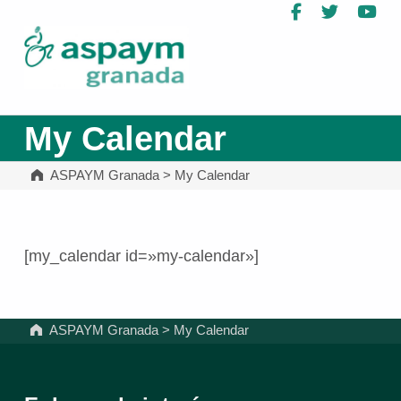
Facebook
Twitter
Yo
ASPAYM Granada
My Calendar
ASPAYM Granada
>
My Calendar
[my_calendar id=»my-calendar»]
Volver a la navegación principal
ASPAYM Granada
>
My Calendar