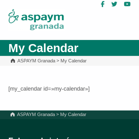
Facebook
Twitter
Yo
ASPAYM Granada
My Calendar
ASPAYM Granada
>
My Calendar
[my_calendar id=»my-calendar»]
Volver a la navegación principal
ASPAYM Granada
>
My Calendar