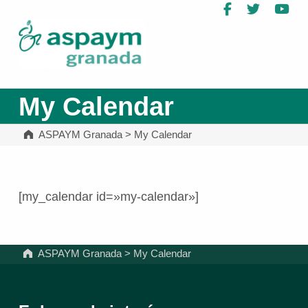
Facebook
Twitter
Yo
ASPAYM Granada
My Calendar
ASPAYM Granada
>
My Calendar
[my_calendar id=»my-calendar»]
Volver a la navegación principal
ASPAYM Granada
>
My Calendar