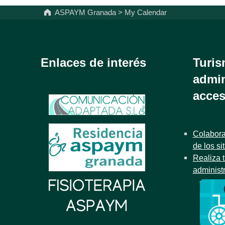
ASPAYM Granada
>
My Calendar
Enlaces de interés
Turis
admin
acces
Colabora
de los si
Realiza t
administ