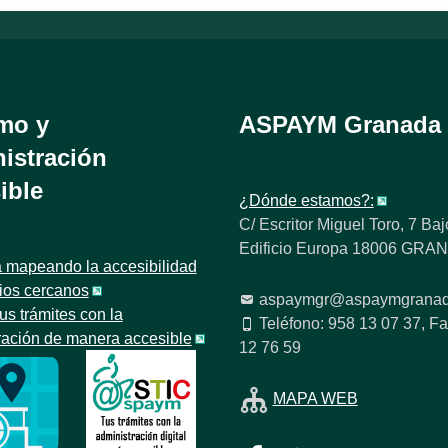
mo y
ASPAYM Granada
istración
ible
¿Dónde estamos?:
C/ Escritor Miguel Toro, 7 Baj
Edificio Europa 18006 GR
 mapeando la accesibilidad
tios cercanos
aspaymgr@aspaymgranad
us trámites con la
Teléfono: 958 13 07 37, Fa
ración de manera accesible
12 76 59
MAPA WEB