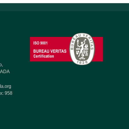
o,
ANADA
a.org
x: 958