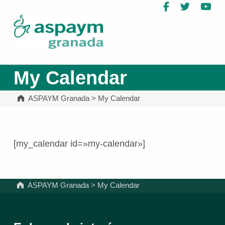
Facebook
Twitter
Yo
ASPAYM Granada
My Calendar
ASPAYM Granada
>
My Calendar
[my_calendar id=»my-calendar»]
Volver a la navegación principal
ASPAYM Granada
>
My Calendar