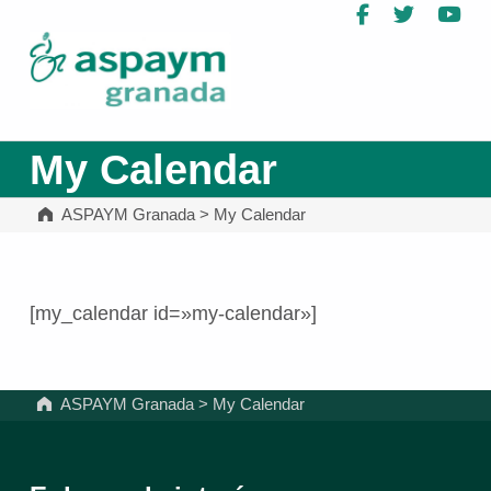
Facebook
Twitter
Yo
ASPAYM Granada
My Calendar
ASPAYM Granada
>
My Calendar
[my_calendar id=»my-calendar»]
Volver a la navegación principal
ASPAYM Granada
>
My Calendar