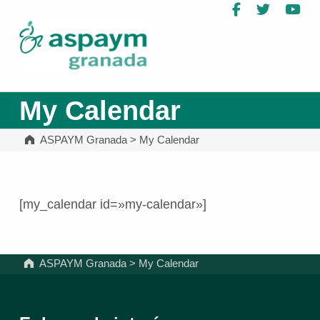
Facebook
Twitter
Yo
ASPAYM Granada
My Calendar
ASPAYM Granada
>
My Calendar
[my_calendar id=»my-calendar»]
Volver a la navegación principal
ASPAYM Granada
>
My Calendar