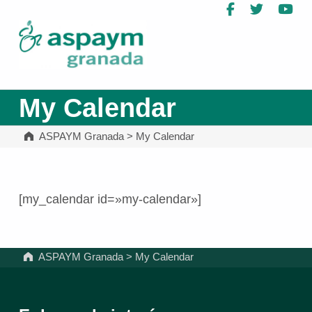
Facebook
Twitter
Yo
ASPAYM Granada
My Calendar
ASPAYM Granada
>
My Calendar
[my_calendar id=»my-calendar»]
Volver a la navegación principal
ASPAYM Granada
>
My Calendar