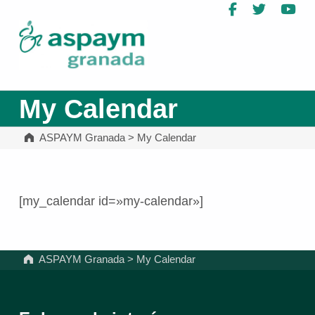
Facebook
Twitter
Yo
ASPAYM Granada
My Calendar
ASPAYM Granada
>
My Calendar
[my_calendar id=»my-calendar»]
Volver a la navegación principal
ASPAYM Granada
>
My Calendar