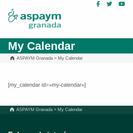
Facebook
Twitter
Yo
ASPAYM Granada
My Calendar
ASPAYM Granada
>
My Calendar
[my_calendar id=»my-calendar»]
Volver a la navegación principal
ASPAYM Granada
>
My Calendar