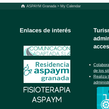
ASPAYM Granada
>
My Calendar
Enlaces de interés
Turis
admin
acces
Colabora
de los si
Realiza t
administ