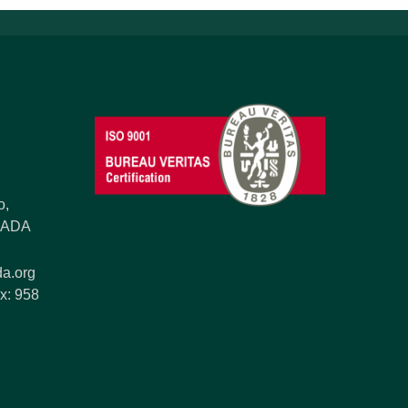
o,
ANADA
a.org
x: 958