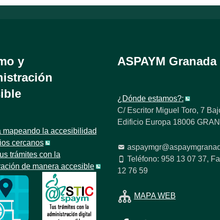
mo y
ASPAYM Granada
istración
ible
¿Dónde estamos?:
C/ Escritor Miguel Toro, 7 Baj
Edificio Europa 18006 GR
 mapeando la accesibilidad
tios cercanos
aspaymgr@aspaymgranad
us trámites con la
Teléfono: 958 13 07 37, Fa
ración de manera accesible
12 76 59
MAPA WEB