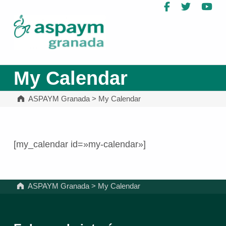
Facebook
Twitter
Yo
ASPAYM Granada
My Calendar
ASPAYM Granada
>
My Calendar
[my_calendar id=»my-calendar»]
Volver a la navegación principal
ASPAYM Granada
>
My Calendar