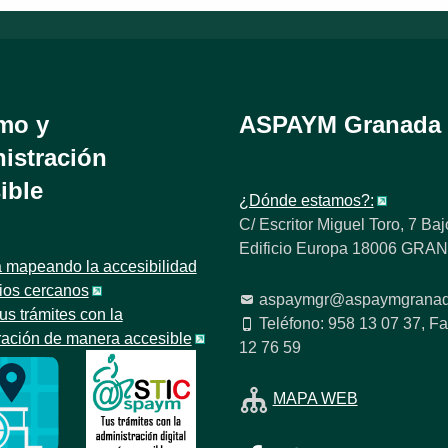
mo y
ASPAYM Granada
istración
ible
¿Dónde estamos?:
C/ Escritor Miguel Toro, 7 Baj
Edificio Europa 18006 GR
 mapeando la accesibilidad
tios cercanos
aspaymgr@aspaymgranad
us trámites con la
Teléfono: 958 13 07 37, Fa
ración de manera accesible
12 76 59
MAPA WEB