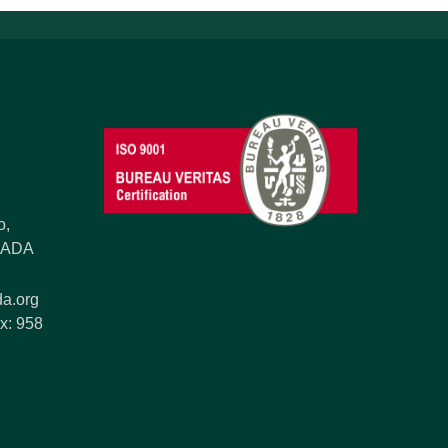
o,
ANADA
a.org
x: 958