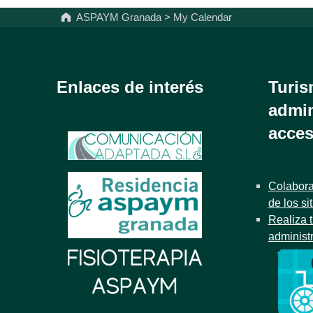
ASPAYM Granada
>
My Calendar
Enlaces de interés
Turis
admin
acces
Colabora
de los si
Realiza t
administ