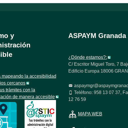
mo y
ASPAYM Granada
istración
ible
¿Dónde estamos?:
C/ Escritor Miguel Toro, 7 Baj
Edificio Europa 18006 GR
 mapeando la accesibilidad
tios cercanos
aspaymgr@aspaymgranad
us trámites con la
Teléfono: 958 13 07 37, Fa
ración de manera accesible
12 76 59
MAPA WEB