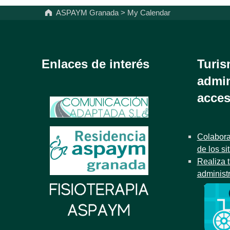
ASPAYM Granada
>
My Calendar
Enlaces de interés
Turis
admin
acces
Colabora
de los si
Realiza t
administ