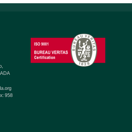
o,
ANADA
a.org
x: 958