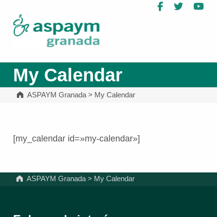
Facebook
Twitter
Yo
ASPAYM Granada
My Calendar
ASPAYM Granada
>
My Calendar
[my_calendar id=»my-calendar»]
Volver a la navegación principal
ASPAYM Granada
>
My Calendar