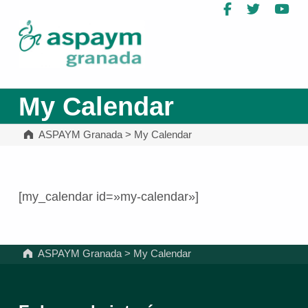
Facebook
Twitter
Yo
ASPAYM Granada
My Calendar
ASPAYM Granada
>
My Calendar
[my_calendar id=»my-calendar»]
Volver a la navegación principal
ASPAYM Granada
>
My Calendar