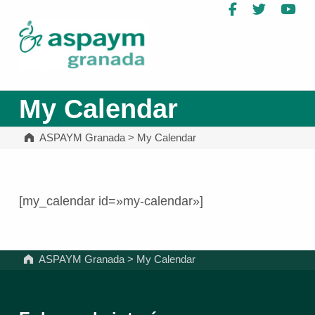
Facebook
Twitter
Yo
ASPAYM Granada
My Calendar
ASPAYM Granada
>
My Calendar
[my_calendar id=»my-calendar»]
Volver a la navegación principal
ASPAYM Granada
>
My Calendar