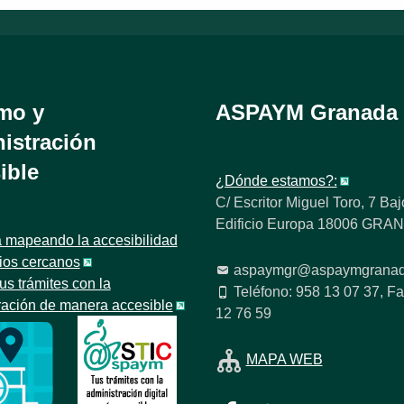
mo y
ASPAYM Granada
istración
ible
¿Dónde estamos?:
C/ Escritor Miguel Toro, 7 Baj
Edificio Europa 18006 GR
 mapeando la accesibilidad
tios cercanos
aspaymgr@aspaymgranad
us trámites con la
Teléfono: 958 13 07 37, Fa
ración de manera accesible
12 76 59
MAPA WEB