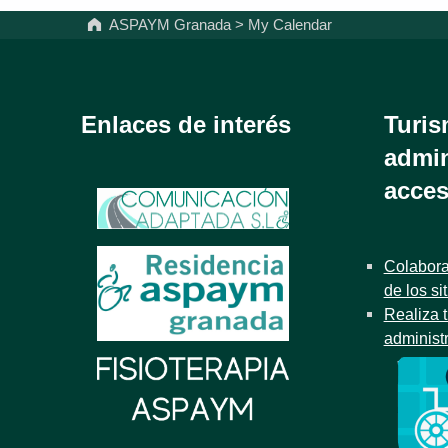
ASPAYM Granada
>
My Calendar
Enlaces de interés
Turis
admin
acces
Colabora
de los si
Realiza t
administ