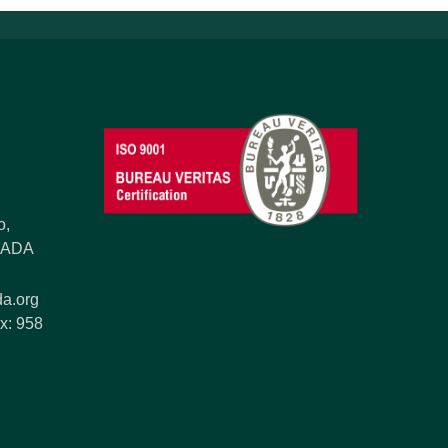
o,
ANADA
a.org
x: 958