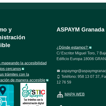
mo y
ASPAYM Granada
istración
ible
¿Dónde estamos?:
C/ Escritor Miguel Toro, 7 Baj
Edificio Europa 18006 GR
 mapeando la accesibilidad
tios cercanos
aspaymgr@aspaymgranad
us trámites con la
Teléfono: 958 13 07 37, Fa
ración de manera accesible
12 76 59
MAPA WEB