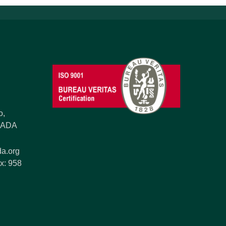
o,
ANADA
a.org
x: 958