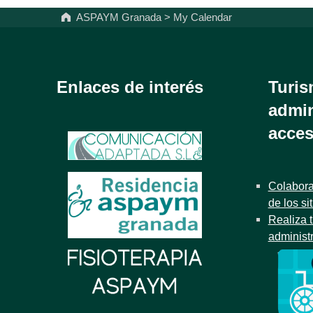
ASPAYM Granada
>
My Calendar
Enlaces de interés
Turis
admin
acces
Colabora
de los si
Realiza t
administ