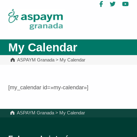
Facebook
Twitter
Yo
ASPAYM Granada
My Calendar
ASPAYM Granada
>
My Calendar
[my_calendar id=»my-calendar»]
Volver a la navegación principal
ASPAYM Granada
>
My Calendar