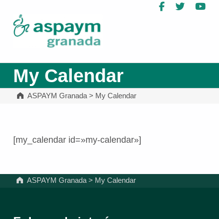
Facebook
Twitter
Yo
ASPAYM Granada
My Calendar
ASPAYM Granada
>
My Calendar
[my_calendar id=»my-calendar»]
Volver a la navegación principal
ASPAYM Granada
>
My Calendar