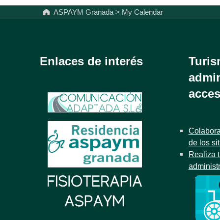
ASPAYM Granada
>
My Calendar
Enlaces de interés
Turis
admin
acces
Colabora
de los si
Realiza t
administ