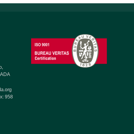
o,
ANADA
a.org
x: 958