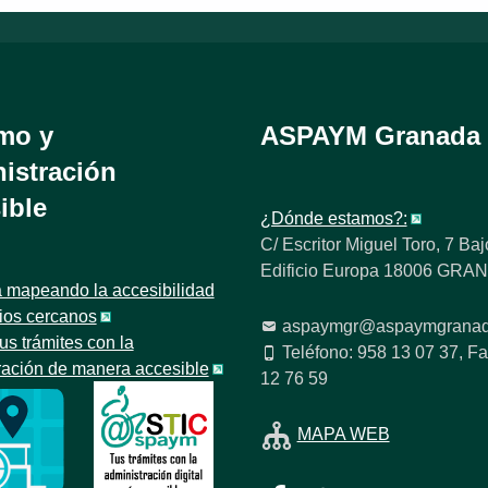
mo y
ASPAYM Granada
istración
ible
¿Dónde estamos?:
C/ Escritor Miguel Toro, 7 Baj
Edificio Europa 18006 GR
 mapeando la accesibilidad
tios cercanos
aspaymgr@aspaymgranad
us trámites con la
Teléfono: 958 13 07 37, Fa
ración de manera accesible
12 76 59
MAPA WEB