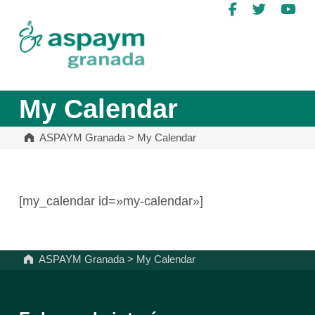
Facebook
Twitter
Yo
ASPAYM Granada
My Calendar
ASPAYM Granada
>
My Calendar
[my_calendar id=»my-calendar»]
Volver a la navegación principal
ASPAYM Granada
>
My Calendar