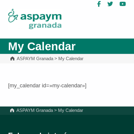
Facebook
Twitter
Yo
ASPAYM Granada
My Calendar
ASPAYM Granada
>
My Calendar
[my_calendar id=»my-calendar»]
Volver a la navegación principal
ASPAYM Granada
>
My Calendar