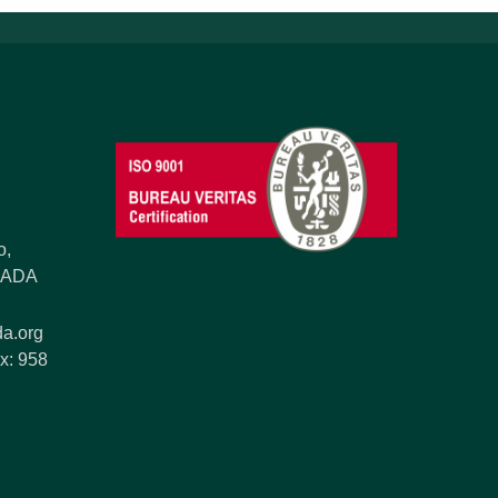
o,
ANADA
a.org
x: 958