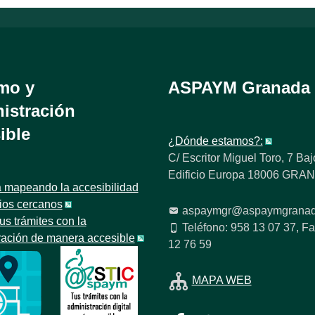
mo y
ASPAYM Granada
istración
ible
¿Dónde estamos?:
C/ Escritor Miguel Toro, 7 Baj
Edificio Europa 18006 GR
 mapeando la accesibilidad
tios cercanos
aspaymgr@aspaymgranad
us trámites con la
Teléfono: 958 13 07 37, Fa
ración de manera accesible
12 76 59
MAPA WEB