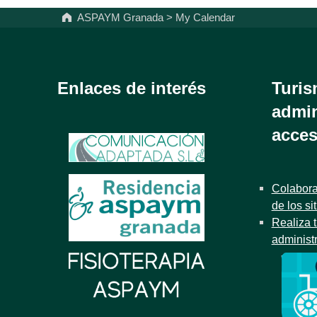
ASPAYM Granada
>
My Calendar
Enlaces de interés
Turis
admin
acces
Colabora
de los si
Realiza t
administ