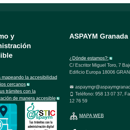
mo y
ASPAYM Granada
istración
ible
¿Dónde estamos?:
C/ Escritor Miguel Toro, 7 Baj
Edificio Europa 18006 GR
 mapeando la accesibilidad
tios cercanos
aspaymgr@aspaymgranad
us trámites con la
Teléfono: 958 13 07 37, Fa
ración de manera accesible
12 76 59
MAPA WEB