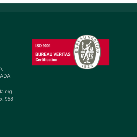
o,
ANADA
a.org
x: 958