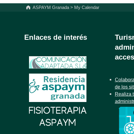
ASPAYM Granada
>
My Calendar
Enlaces de interés
Turis
admin
acces
Colabora
de los si
Realiza t
administ