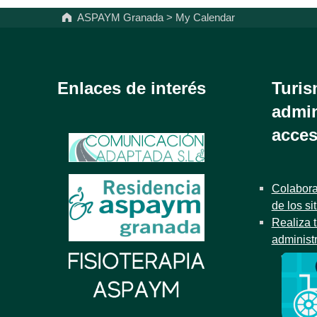
ASPAYM Granada
>
My Calendar
Enlaces de interés
Turis
admin
acces
Colabora
de los si
Realiza t
administ