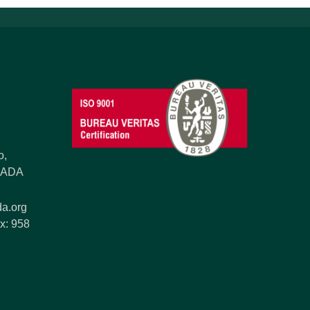
o,
ANADA
a.org
x: 958