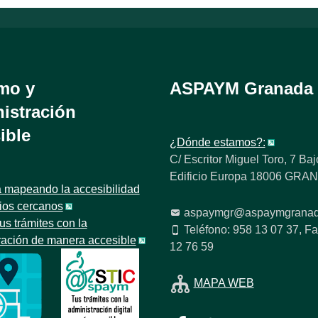
mo y
ASPAYM Granada
istración
ible
¿Dónde estamos?:
C/ Escritor Miguel Toro, 7 Baj
Edificio Europa 18006 GR
 mapeando la accesibilidad
tios cercanos
aspaymgr@aspaymgranad
us trámites con la
Teléfono: 958 13 07 37, Fa
ración de manera accesible
12 76 59
MAPA WEB