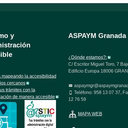
mo y
ASPAYM Granada
istración
ible
¿Dónde estamos?:
C/ Escritor Miguel Toro, 7 Baj
Edificio Europa 18006 GR
 mapeando la accesibilidad
tios cercanos
aspaymgr@aspaymgranad
us trámites con la
Teléfono: 958 13 07 37, Fa
ración de manera accesible
12 76 59
MAPA WEB