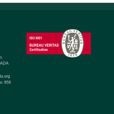
o,
ANADA
a.org
x: 958