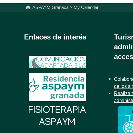
ASPAYM Granada
>
My Calendar
Enlaces de interés
Turis
admin
acces
Colabora
de los si
Realiza t
administ