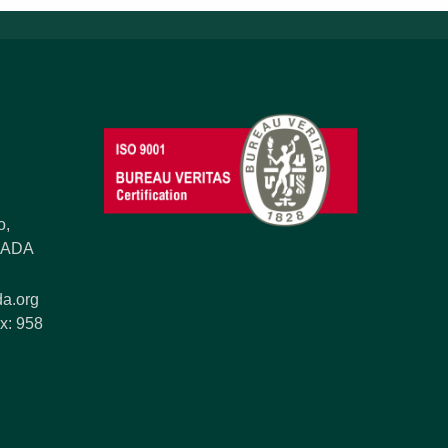
o,
ANADA
a.org
x: 958