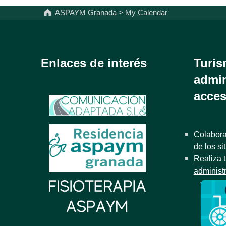
ASPAYM Granada
>
My Calendar
Enlaces de interés
Turis
admin
acces
Colabora
de los si
Realiza t
administ