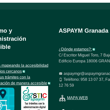
mo y
ASPAYM Granada
istración
ible
¿Dónde estamos?:
C/ Escritor Miguel Toro, 7 Baj
Edificio Europa 18006 GR
 mapeando la accesibilidad
tios cercanos
aspaymgr@aspaymgranad
us trámites con la
Teléfono: 958 13 07 37, Fa
ración de manera accesible
12 76 59
MAPA WEB