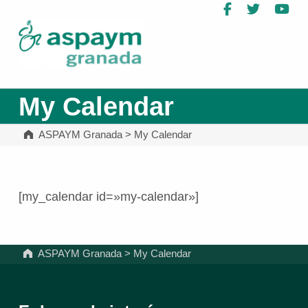
Facebook
Twitter
Yo
ASPAYM Granada
My Calendar
ASPAYM Granada
>
My Calendar
[my_calendar id=»my-calendar»]
Volver a la navegación principal
ASPAYM Granada
>
My Calendar