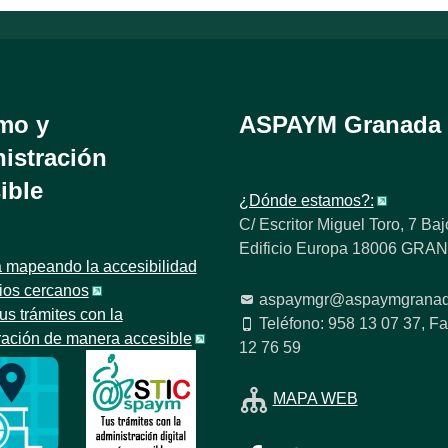
mo y
ASPAYM Granada
istración
ible
¿Dónde estamos?:
C/ Escritor Miguel Toro, 7 Baj
Edificio Europa 18006 GR
 mapeando la accesibilidad
tios cercanos
aspaymgr@aspaymgranad
us trámites con la
Teléfono: 958 13 07 37, Fa
ración de manera accesible
12 76 59
MAPA WEB