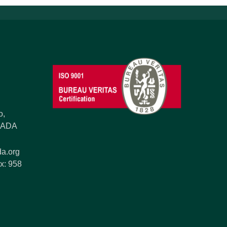
o,
ANADA
a.org
x: 958