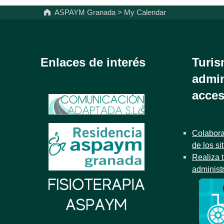
ASPAYM Granada
>
My Calendar
Enlaces de interés
Turis
admin
acces
Colabora
de los si
Realiza t
administ